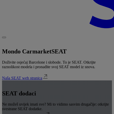
Mondo Carmarket
SEAT
Doživite osjećaj Barcelone i slobode. To je SEAT. Otkrijte
raznolikost modela i pronađite svoj SEAT model iz snova.
Naša SEAT web stranica
SEAT dodaci
Ne možeš uvijek imati sve? Mi to vidimo sasvim drugačije: otkrijte
svestrane SEAT dodatke.